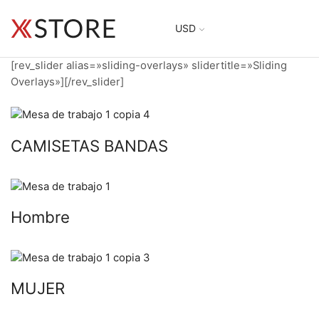
USD
[rev_slider alias=»sliding-overlays» slidertitle=»Sliding
Overlays»][/rev_slider]
CAMISETAS BANDAS
Hombre
MUJER