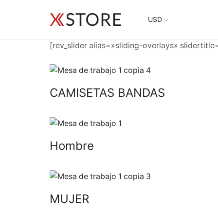
USD
[rev_slider alias=»sliding-overlays» slidertitl
CAMISETAS BANDAS
Hombre
MUJER