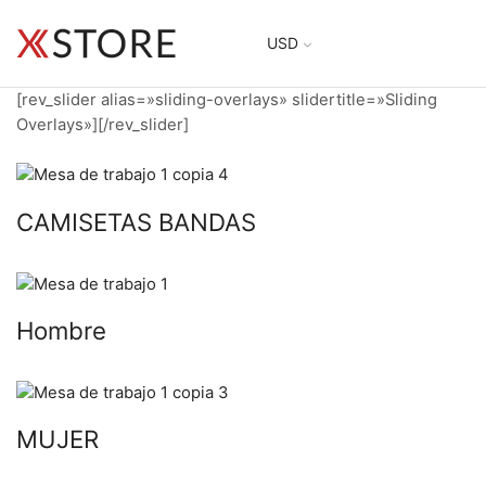
USD
[rev_slider alias=»sliding-overlays» slidertitle=»Sliding
Overlays»][/rev_slider]
CAMISETAS BANDAS
Hombre
MUJER