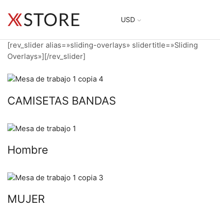
USD
[rev_slider alias=»sliding-overlays» slidertitle=»Sliding
Overlays»][/rev_slider]
CAMISETAS BANDAS
Hombre
MUJER