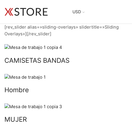
USD
[rev_slider alias=»sliding-overlays» slidertitle=»Sliding
Overlays»][/rev_slider]
CAMISETAS BANDAS
Hombre
MUJER