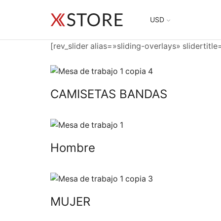
USD
[rev_slider alias=»sliding-overlays» slidertitl
CAMISETAS BANDAS
Hombre
MUJER