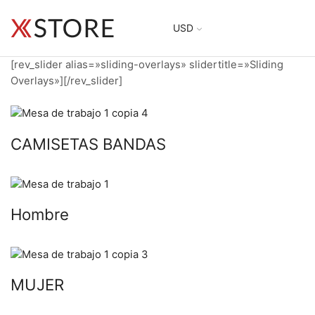
USD
[rev_slider alias=»sliding-overlays» slidertitle=»Sliding
Overlays»][/rev_slider]
CAMISETAS BANDAS
Hombre
MUJER