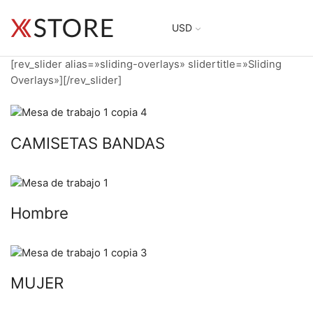
USD
[rev_slider alias=»sliding-overlays» slidertitle=»Sliding
Overlays»][/rev_slider]
CAMISETAS BANDAS
Hombre
MUJER