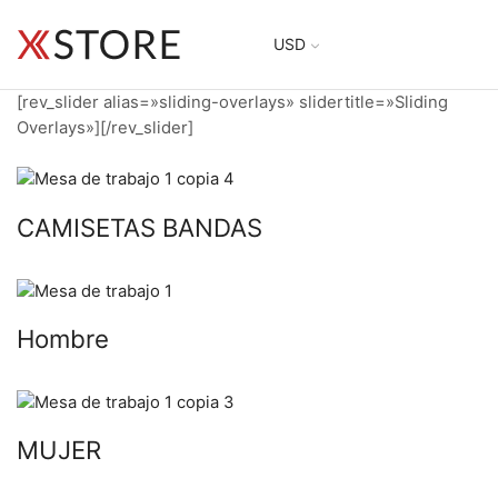
USD
[rev_slider alias=»sliding-overlays» slidertitle=»Sliding
Overlays»][/rev_slider]
CAMISETAS BANDAS
Hombre
MUJER