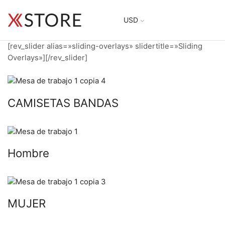
USD
[rev_slider alias=»sliding-overlays» slidertitle=»Sliding
Overlays»][/rev_slider]
CAMISETAS BANDAS
Hombre
MUJER