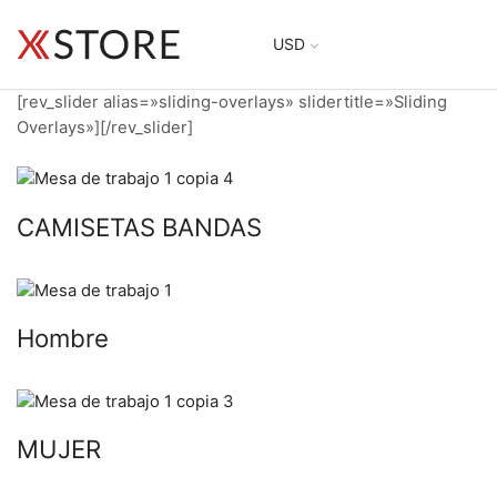
USD
[rev_slider alias=»sliding-overlays» slidertitle=»Sliding
Overlays»][/rev_slider]
CAMISETAS BANDAS
Hombre
MUJER