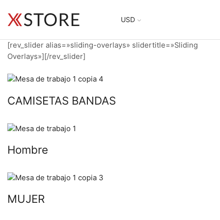
USD
[rev_slider alias=»sliding-overlays» slidertitle=»Sliding
Overlays»][/rev_slider]
CAMISETAS BANDAS
Hombre
MUJER