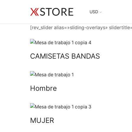
USD
[rev_slider alias=»sliding-overlays» slidertitl
CAMISETAS BANDAS
Hombre
MUJER