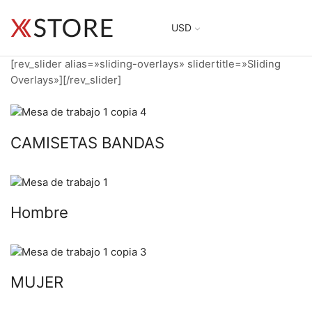
USD
[rev_slider alias=»sliding-overlays» slidertitle=»Sliding
Overlays»][/rev_slider]
CAMISETAS BANDAS
Hombre
MUJER