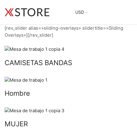
USD
[rev_slider alias=»sliding-overlays» slidertitle=»Sliding
Overlays»][/rev_slider]
CAMISETAS BANDAS
Hombre
MUJER