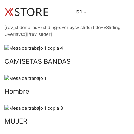
USD
[rev_slider alias=»sliding-overlays» slidertitle=»Sliding
Overlays»][/rev_slider]
CAMISETAS BANDAS
Hombre
MUJER