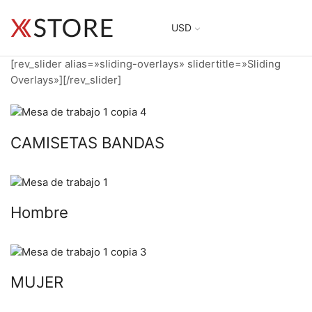
USD
[rev_slider alias=»sliding-overlays» slidertitle=»Sliding
Overlays»][/rev_slider]
CAMISETAS BANDAS
Hombre
MUJER