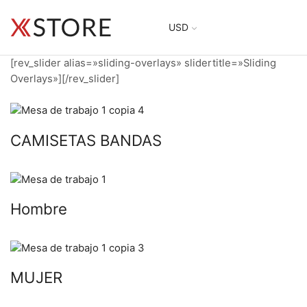
USD
[rev_slider alias=»sliding-overlays» slidertitle=»Sliding
Overlays»][/rev_slider]
CAMISETAS BANDAS
Hombre
MUJER