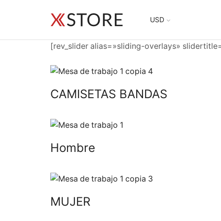
USD
[rev_slider alias=»sliding-overlays» slidertitl
CAMISETAS BANDAS
Hombre
MUJER