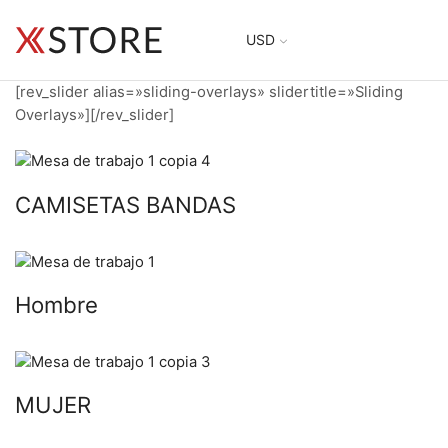
USD
[rev_slider alias=»sliding-overlays» slidertitle=»Sliding
Overlays»][/rev_slider]
CAMISETAS BANDAS
Hombre
MUJER