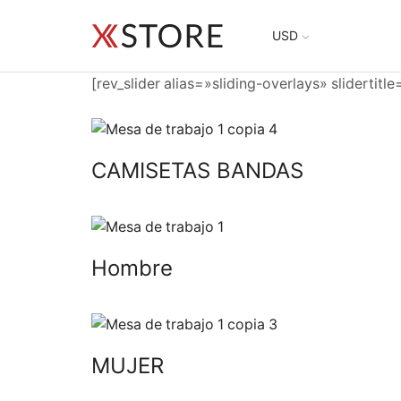
USD
[rev_slider alias=»sliding-overlays» slidertitl
CAMISETAS BANDAS
Hombre
MUJER