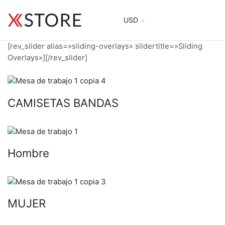
USD
[rev_slider alias=»sliding-overlays» slidertitle=»Sliding
Overlays»][/rev_slider]
CAMISETAS BANDAS
Hombre
MUJER