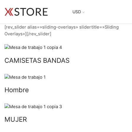
USD
[rev_slider alias=»sliding-overlays» slidertitle=»Sliding
Overlays»][/rev_slider]
CAMISETAS BANDAS
Hombre
MUJER