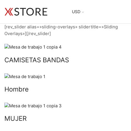
USD
[rev_slider alias=»sliding-overlays» slidertitle=»Sliding
Overlays»][/rev_slider]
CAMISETAS BANDAS
Hombre
MUJER