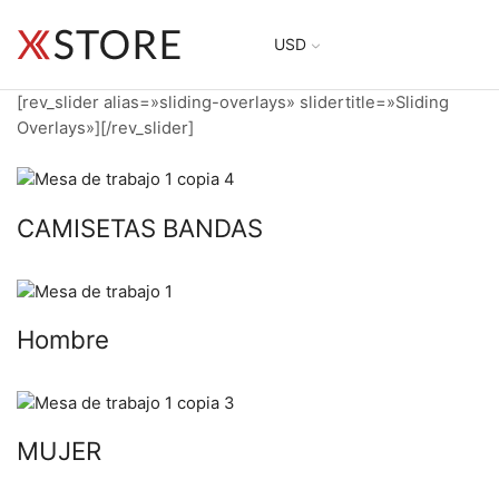
USD
[rev_slider alias=»sliding-overlays» slidertitle=»Sliding
Overlays»][/rev_slider]
CAMISETAS BANDAS
Hombre
MUJER