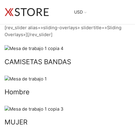
USD
[rev_slider alias=»sliding-overlays» slidertitle=»Sliding
Overlays»][/rev_slider]
CAMISETAS BANDAS
Hombre
MUJER