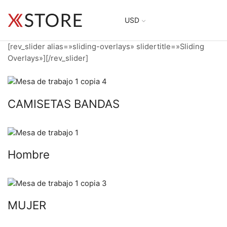
USD
[rev_slider alias=»sliding-overlays» slidertitle=»Sliding
Overlays»][/rev_slider]
CAMISETAS BANDAS
Hombre
MUJER