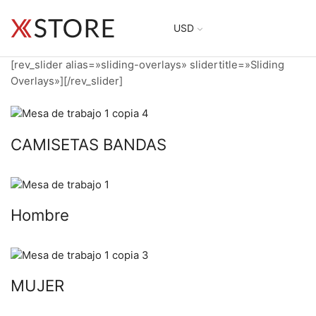
USD
[rev_slider alias=»sliding-overlays» slidertitle=»Sliding
Overlays»][/rev_slider]
CAMISETAS BANDAS
Hombre
MUJER