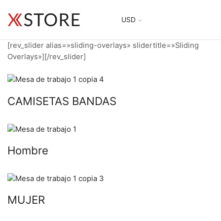
USD
[rev_slider alias=»sliding-overlays» slidertitle=»Sliding
Overlays»][/rev_slider]
CAMISETAS BANDAS
Hombre
MUJER