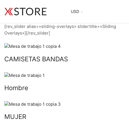
USD
[rev_slider alias=»sliding-overlays» slidertitle=»Sliding
Overlays»][/rev_slider]
CAMISETAS BANDAS
Hombre
MUJER