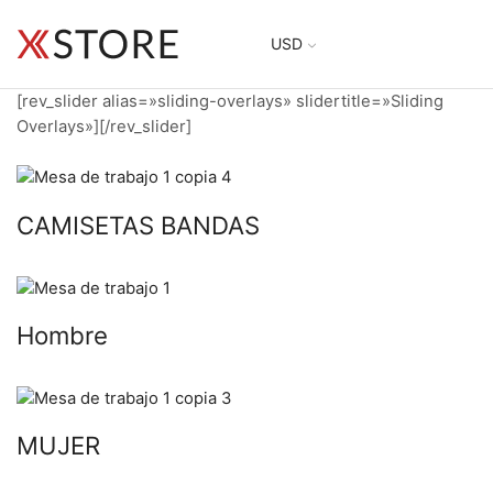
USD
[rev_slider alias=»sliding-overlays» slidertitle=»Sliding
Overlays»][/rev_slider]
CAMISETAS BANDAS
Hombre
MUJER