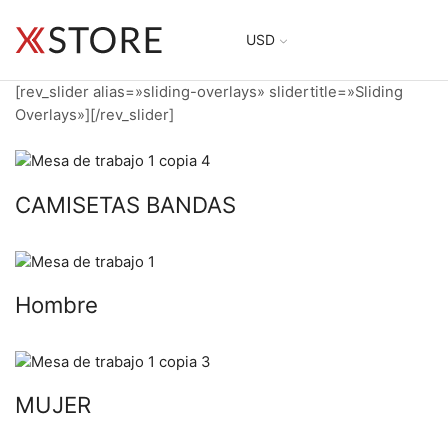
USD
[rev_slider alias=»sliding-overlays» slidertitle=»Sliding
Overlays»][/rev_slider]
CAMISETAS BANDAS
Hombre
MUJER