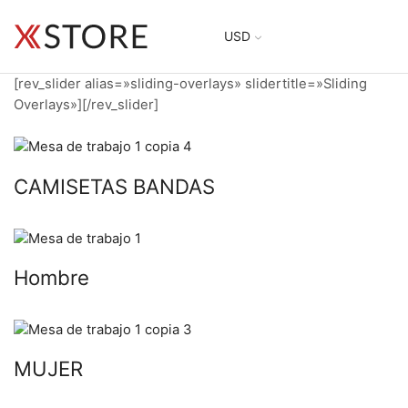
USD
[rev_slider alias=»sliding-overlays» slidertitle=»Sliding
Overlays»][/rev_slider]
CAMISETAS BANDAS
Hombre
MUJER