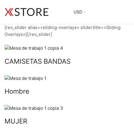
USD
[rev_slider alias=»sliding-overlays» slidertitle=»Sliding
Overlays»][/rev_slider]
CAMISETAS BANDAS
Hombre
MUJER