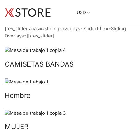
USD
[rev_slider alias=»sliding-overlays» slidertitle=»Sliding
Overlays»][/rev_slider]
CAMISETAS BANDAS
Hombre
MUJER