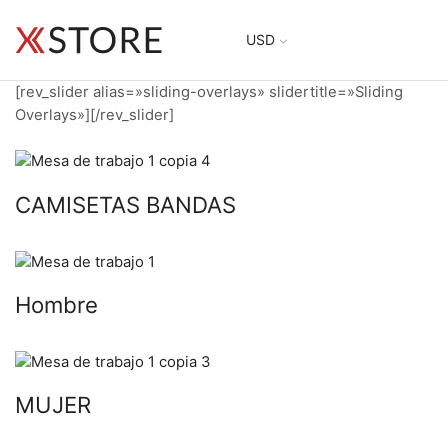
USD
[rev_slider alias=»sliding-overlays» slidertitle=»Sliding
Overlays»][/rev_slider]
CAMISETAS BANDAS
Hombre
MUJER