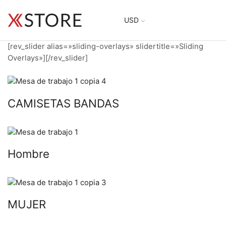
USD
[rev_slider alias=»sliding-overlays» slidertitle=»Sliding
Overlays»][/rev_slider]
CAMISETAS BANDAS
Hombre
MUJER