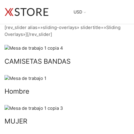
USD
[rev_slider alias=»sliding-overlays» slidertitle=»Sliding
Overlays»][/rev_slider]
CAMISETAS BANDAS
Hombre
MUJER