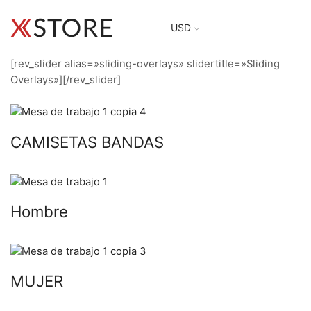
USD
[rev_slider alias=»sliding-overlays» slidertitle=»Sliding
Overlays»][/rev_slider]
CAMISETAS BANDAS
Hombre
MUJER