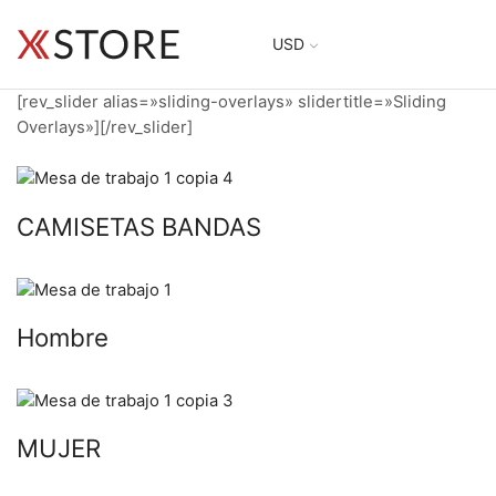
USD
[rev_slider alias=»sliding-overlays» slidertitle=»Sliding
Overlays»][/rev_slider]
CAMISETAS BANDAS
Hombre
MUJER