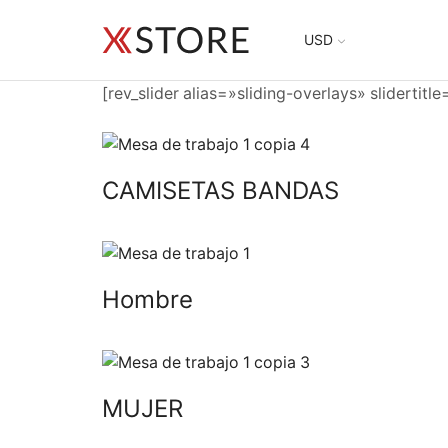
USD
[rev_slider alias=»sliding-overlays» slidertitl
CAMISETAS BANDAS
Hombre
MUJER