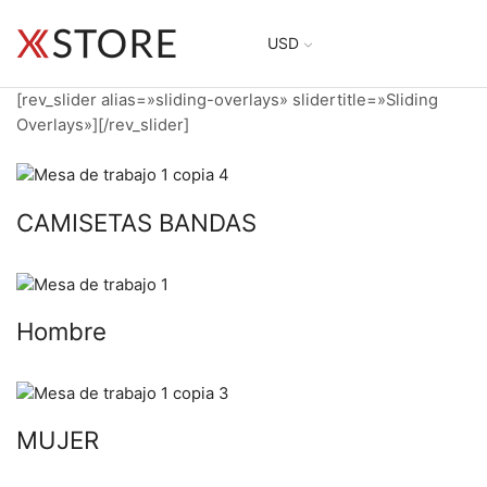
USD
[rev_slider alias=»sliding-overlays» slidertitle=»Sliding
Overlays»][/rev_slider]
CAMISETAS BANDAS
Hombre
MUJER