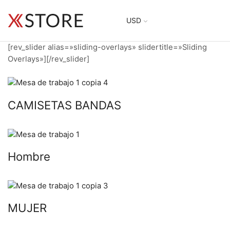
USD
[rev_slider alias=»sliding-overlays» slidertitle=»Sliding
Overlays»][/rev_slider]
CAMISETAS BANDAS
Hombre
MUJER