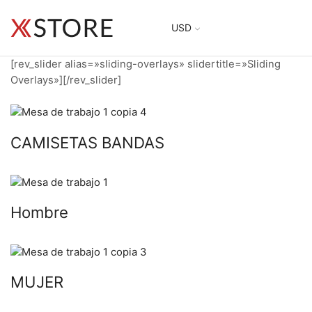
USD
[rev_slider alias=»sliding-overlays» slidertitle=»Sliding
Overlays»][/rev_slider]
CAMISETAS BANDAS
Hombre
MUJER