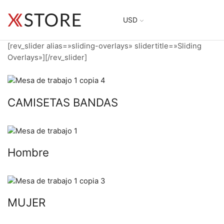
USD
[rev_slider alias=»sliding-overlays» slidertitle=»Sliding
Overlays»][/rev_slider]
CAMISETAS BANDAS
Hombre
MUJER