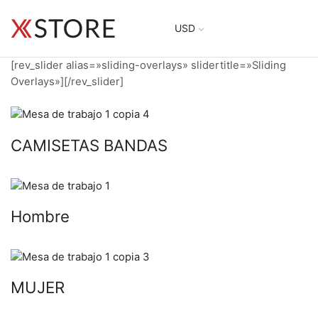
USD
[rev_slider alias=»sliding-overlays» slidertitle=»Sliding
Overlays»][/rev_slider]
CAMISETAS BANDAS
Hombre
MUJER