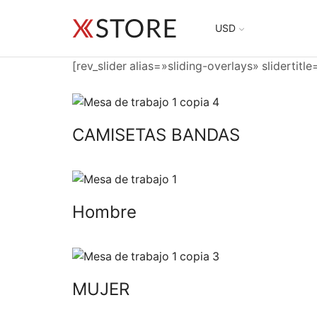
USD
[rev_slider alias=»sliding-overlays» slidertitl
CAMISETAS BANDAS
Hombre
MUJER