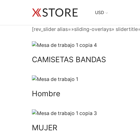
USD
[rev_slider alias=»sliding-overlays» slidertitl
CAMISETAS BANDAS
Hombre
MUJER