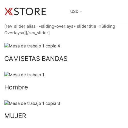
USD
[rev_slider alias=»sliding-overlays» slidertitle=»Sliding
Overlays»][/rev_slider]
CAMISETAS BANDAS
Hombre
MUJER