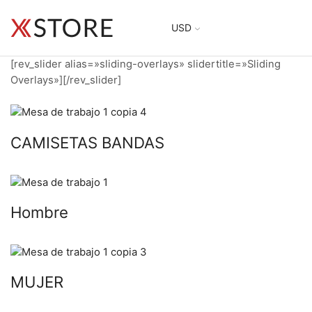
USD
[rev_slider alias=»sliding-overlays» slidertitle=»Sliding
Overlays»][/rev_slider]
CAMISETAS BANDAS
Hombre
MUJER